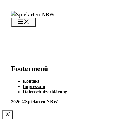
Zum
Inhalt
springen
Menü
Footermenü
Kontakt
Impressum
Datenschutzerklärung
2026 ©Spielarten NRW
Schließen